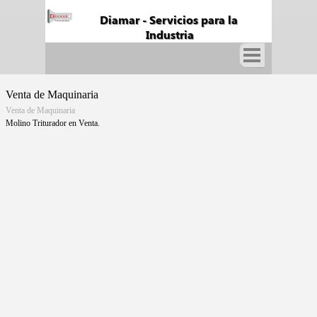
Fabricación y Suministros de Cuchillas Industriales
Diamar - Servicios para la 
Industria
Venta de Maquinaria
Venta de Maquinaria
Molino Triturador en Venta.